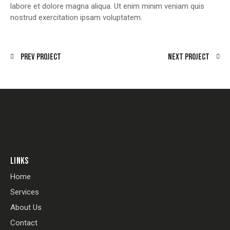
labore et dolore magna aliqua. Ut enim minim veniam quis
nostrud exercitation ipsam voluptatem.
Prev Project
Next Project
LINKS
Home
Services
About Us
Contact