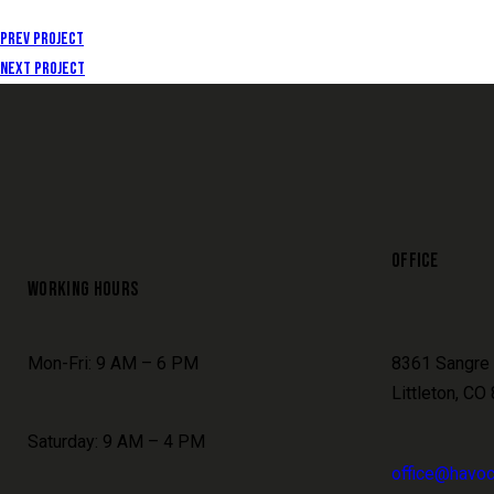
Prev Project
Next Project
OFFICE
WORKING HOURS
Mon-Fri: 9 AM – 6 PM
8361 Sangre 
Littleton, CO
Saturday: 9 AM – 4 PM
office@havoc