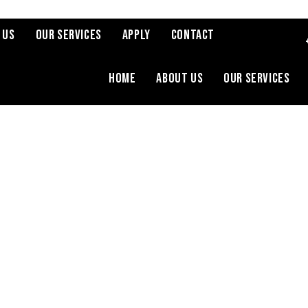
 Us
Our Services
Apply
Contact
Home
About Us
Our Services