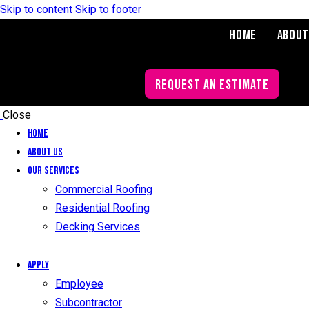
Skip to content
Skip to footer
Home
About
REQUEST AN ESTIMATE
Close
Home
About Us
Our Services
Commercial Roofing
Residential Roofing
Decking Services
Apply
Employee
Subcontractor