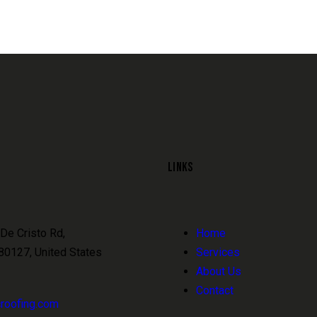
LINKS
De Cristo Rd,
Home
 80127, United States
Services
About Us
Contact
roofing.com