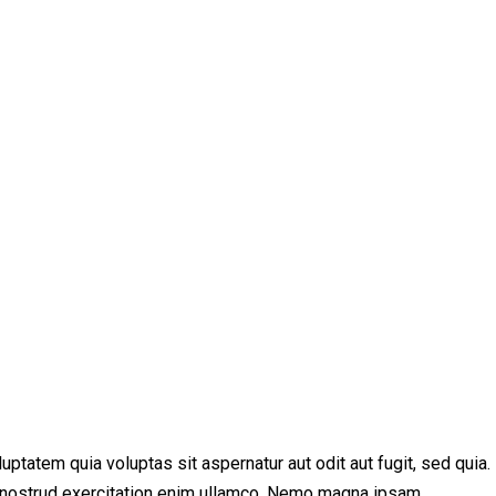
tatem quia voluptas sit aspernatur aut odit aut fugit, sed quia.
is nostrud exercitation enim ullamco. Nemo magna ipsam