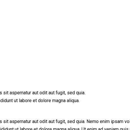
it aspernatur aut odit aut fugit, sed quia.
didunt ut labore et dolore magna aliqua.
it aspernatur aut odit aut fugit, sed quia. Nemo enim ipsam volup
cididunt ut labore et dolore magna aliqua. Ut enim ad veniam qu