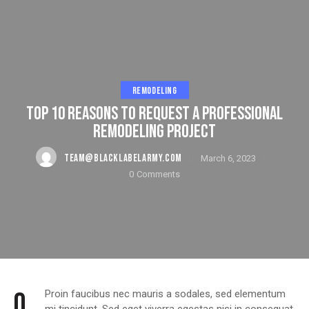
REMODELING
TOP 10 REASONS TO REQUEST A PROFESSIONAL
REMODELING PROJECT
TEAM@BLACKLABELARMY.COM
March 6, 2023
0
Comments
Q
Proin faucibus nec mauris a sodales, sed elementum